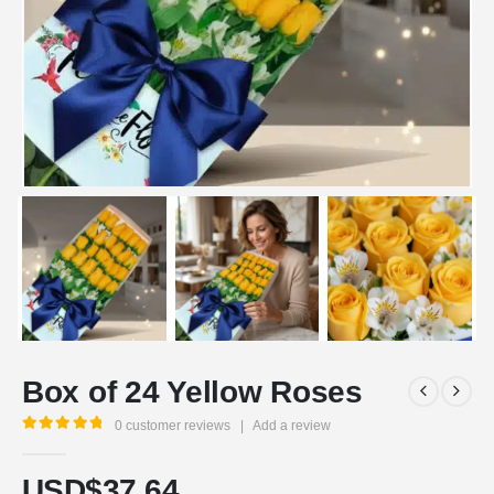
Box of 24 Yellow Roses
0
customer reviews
|
Add a review
5.00
out of 5
USD$
37,64