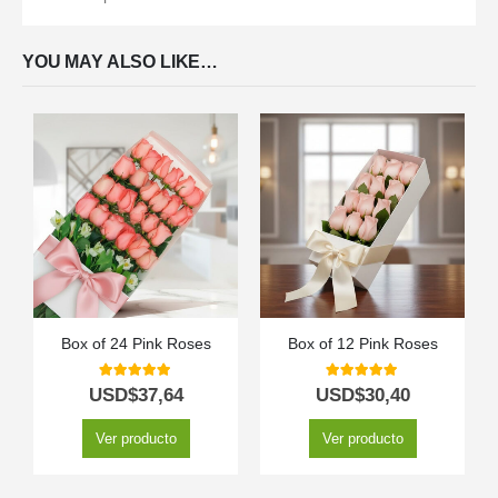
YOU MAY ALSO LIKE…
Box of 24 Pink Roses
Box of 12 Pink Roses
5.00
out of 5
5.00
out of 5
USD$
37,64
USD$
30,40
Ver producto
Ver producto