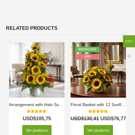
RELATED PRODUCTS
USD
DESTACADO
-41%
Arrangement with Halo Sunflowers
Floral Basket with 12 Sunflowers
5.00
out of 5
5.00
out of 5
USD$
105,75
USD$
130,41
USD$
76,77
Ver producto
Ver producto