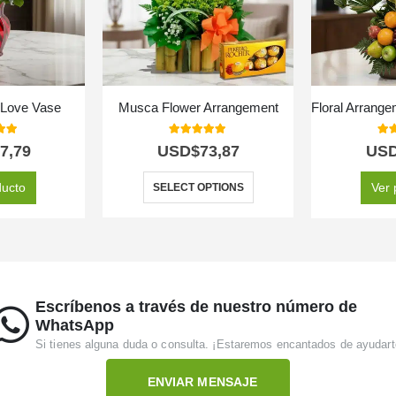
 Love Vase
Musca Flower Arrangement
 of 5
5.00
out of 5
5.0
7,79
USD$
73,87
US
ducto
Ver 
SELECT OPTIONS
Escríbenos a través de nuestro número de
WhatsApp
Si tienes alguna duda o consulta. ¡Estaremos encantados de ayudart
ENVIAR MENSAJE