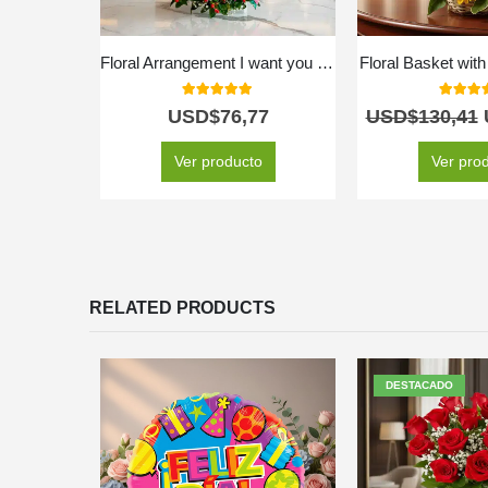
Floral Arrangement I want you to know
Floral Basket wit
5.00
out of 5
5.00
out
USD$
76,77
USD$
130,41
Ver producto
Ver pro
RELATED PRODUCTS
DESTACADO