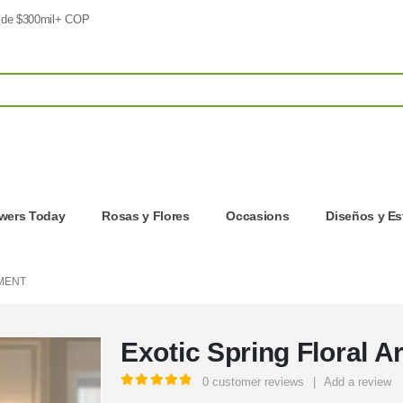
 de $300mil+ COP
owers Today
Rosas y Flores
Occasions
Diseños y Es
MENT
Exotic Spring Floral 
0
customer reviews
|
Add a review
5.00
out of 5