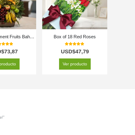
Floral Arrangement Fruits Bahamas
Box of 18 Red Roses
Mus
0
out of 5
5.00
out of 5
D$
73,87
USD$
47,79
producto
Ver producto
e!"