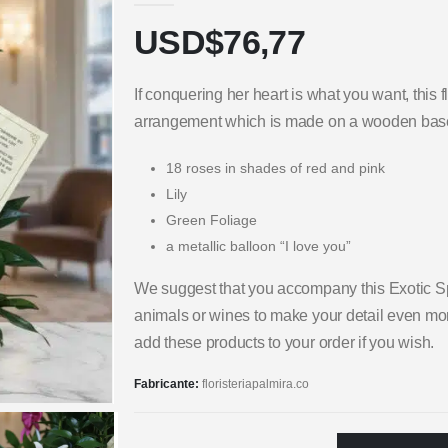
USD$
76,77
If conquering her heart is what you want, this fl
arrangement which is made on a wooden base
18 roses in shades of red and pink
Lily
Green Foliage
a metallic balloon “I love you”
We suggest that you accompany this Exotic Sp
animals or wines to make your detail even mor
add these products to your order if you wish.
Fabricante:
floristeriapalmira.co