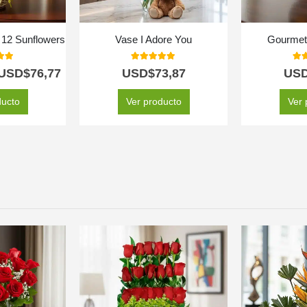
h 12 Sunflowers
Vase I Adore You
Gourmet 
 of 5
5.00
out of 5
5.0
USD$
76,77
USD$
73,87
US
ducto
Ver producto
Ver 