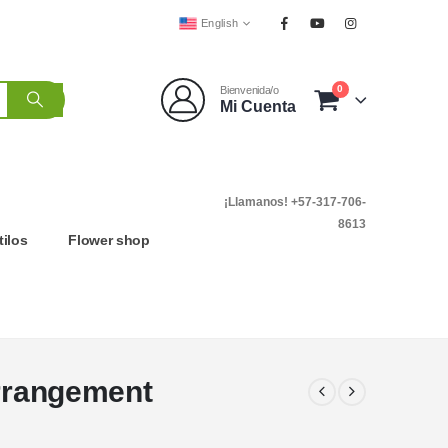
English
0
Bienvenida/o
Mi Cuenta
¡Llamanos! +57-317-706-
8613
tilos
Flower shop
Arrangement