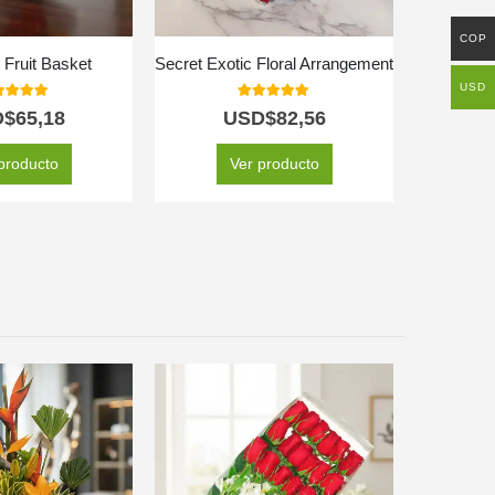
COP
Fruit Basket
Secret Exotic Floral Arrangement
USD
0
out of 5
5.00
out of 5
D$
65,18
USD$
82,56
USD$
50
producto
Ver producto
SE