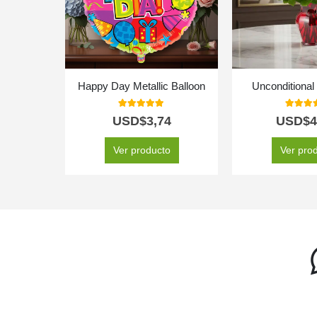
Happy Day Metallic Balloon
Unconditional
5.00
out of 5
5.00
out
USD$
3,74
USD$
4
Ver producto
Ver pro