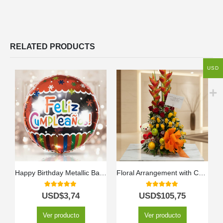
RELATED PRODUCTS
USD
Happy Birthday Metallic Balloon
Floral Arrangement with Charming Fruits
5.00
out of 5
5.00
out of 5
USD$
3,74
USD$
105,75
Ver producto
Ver producto