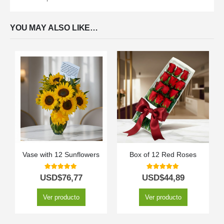
YOU MAY ALSO LIKE…
Vase with 12 Sunflowers
Box of 12 Red Roses
5.00
out of 5
5.00
out of 5
USD$
76,77
USD$
44,89
Ver producto
Ver producto