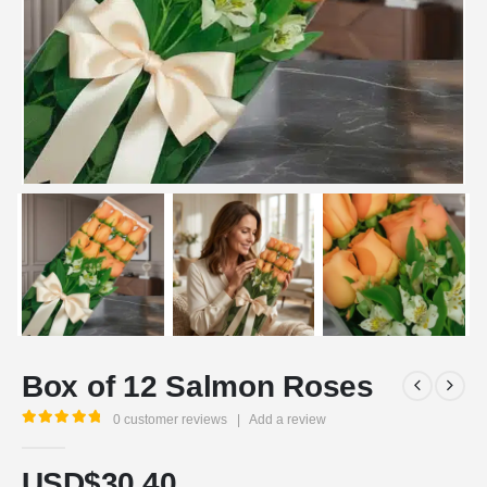
Box of 12 Salmon Roses
0
customer reviews
|
Add a review
5.00
out of 5
USD$
30,40