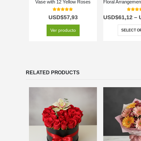
Vase with 12 Yellow Roses
5.00
out of 5
5.00
out
USD$
57,93
USD$
61,12
–
Ver producto
SELECT O
RELATED PRODUCTS