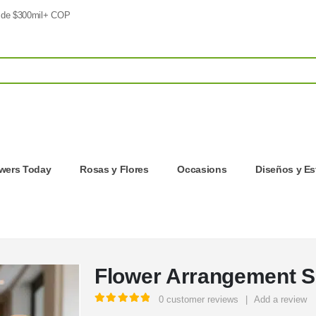
 de $300mil+ COP
owers Today
Rosas y Flores
Occasions
Diseños y Es
Flower Arrangement S
0
customer reviews
|
Add a review
5.00
out of 5