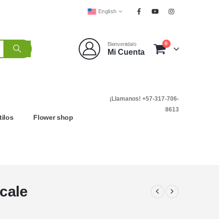
English
0
Bienvenida/o
Mi Cuenta
¡Llamanos! +57-317-706-
8613
tilos
Flower shop
cale