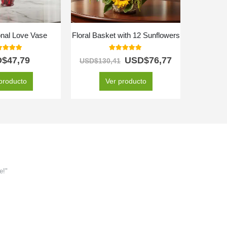
onal Love Vase
Floral Basket with 12 Sunflowers
Box o
0
out of 5
5.00
out of 5
D$
47,79
USD$
76,77
USD$
130,41
producto
Ver producto
e!"