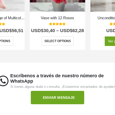
Bouquet or Corsage of Multicolored Gerberas
Vase with 12 Roses
Unconditi
 of 5
5.00
out of 5
5.0
USD$
56,51
USD$
30,40
–
USD$
62,28
US
Ver 
PTIONS
SELECT OPTIONS
Escríbenos a través de nuestro número de
WhatsApp
Si tienes alguna duda o consulta. ¡Estaremos encantados de ayudart
ENVIAR MENSAJE