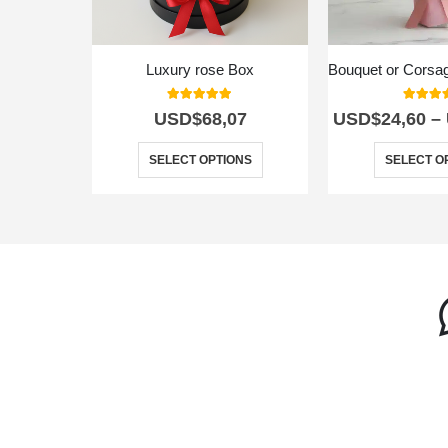
Luxury rose Box
5.00
out of 5
5.00
out
USD$
68,07
USD$
24,60
–
SELECT OPTIONS
SELECT O