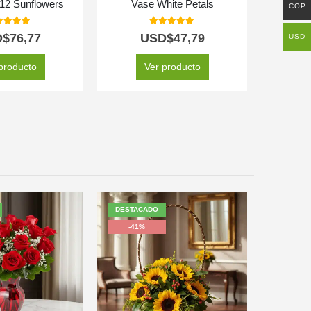
 12 Sunflowers
Vase White Petals
Golden 
COP
0
out of 5
5.00
out of 5
D$
76,77
USD$
47,79
U
USD
producto
Ver producto
DESTACADO
-41%