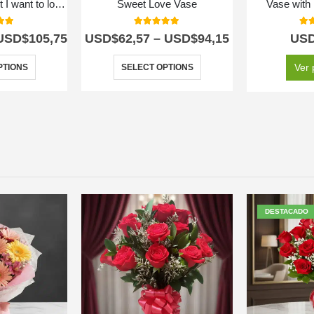
Floral Arrangement I want to love you
Sweet Love Vase
Vase with
 of 5
5.00
out of 5
5.0
USD$
105,75
USD$
62,57
–
USD$
94,15
US
Ver 
PTIONS
SELECT OPTIONS
DESTACADO