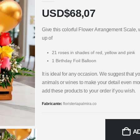
USD$
68,07
Give this colorful Flower Arrangement Scale
up of
21 roses in shades of red, yellow and pink
1 Birthday Foil Balloon
It is ideal for any occasion. We suggest that 
animals or wines to make your detail even mor
add these products to your order if you wish.
Fabricante:
floristeriapalmira.co
A