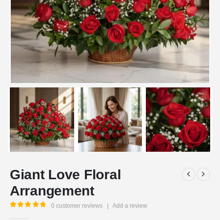
Giant Love Floral
Arrangement
0
customer reviews
|
Add a review
5.00
out of 5