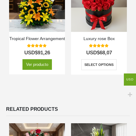
Tropical Flower Arrangement
Luxury rose Box
5.00
out of 5
5.00
out of 5
USD$
91,26
USD$
68,07
Ver producto
SELECT OPTIONS
USD
RELATED PRODUCTS