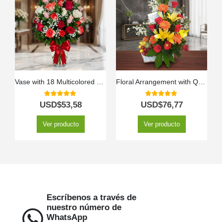
Vase with 18 Multicolored Roses
Floral Arrangement with Quitana Fruits
5.00
out of 5
5.00
out of 5
USD$
53,58
USD$
76,77
Ver producto
Ver producto
Escríbenos a través de
nuestro número de
WhatsApp