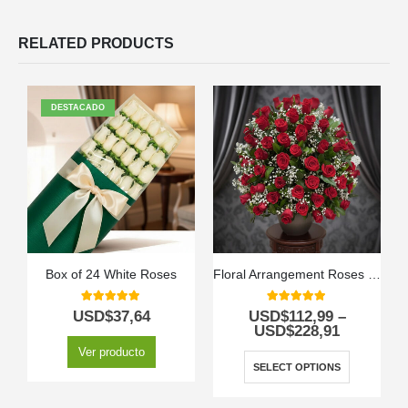
RELATED PRODUCTS
DESTACADO
Box of 24 White Roses
Floral Arrangement Roses by Lot
5.00
out of 5
5.00
out of 5
USD$
37,64
USD$
112,99
–
USD$
228,91
Ver producto
SELECT OPTIONS