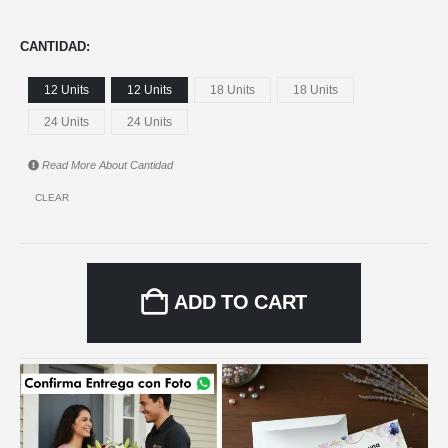
CANTIDAD
12 Units
12 Units
18 Units
18 Units
24 Units
24 Units
Read More About
Cantidad
CLEAR
ADD TO CART