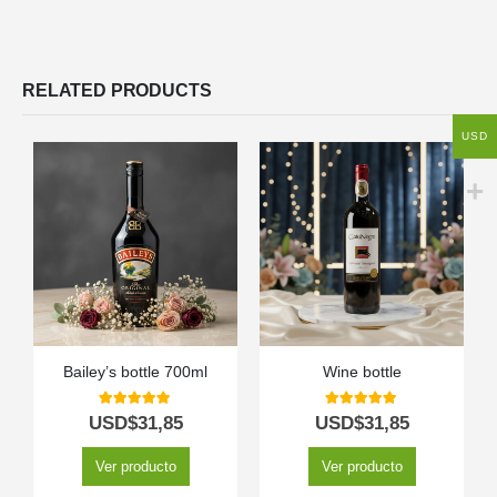
RELATED PRODUCTS
USD
Bailey’s bottle 700ml
Wine bottle
5.00
out of 5
5.00
out of 5
USD$
31,85
USD$
31,85
Ver producto
Ver producto