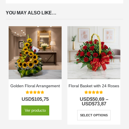
YOU MAY ALSO LIKE…
Golden Floral Arrangement
Floral Basket with 24 Roses
5.00
out of 5
5.00
out of 5
USD$
105,75
USD$
50,69
–
USD$
73,87
Ver producto
SELECT OPTIONS