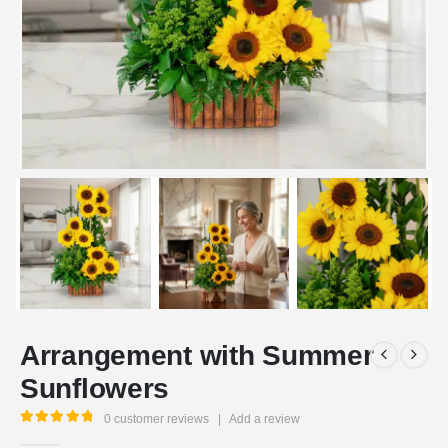
Arrangement with Summer
Sunflowers
0
customer reviews
|
Add a review
5.00
out of 5