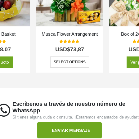
t Basket
Musca Flower Arrangement
Box of 
t of 5
5.00
out of 5
5.0
8,07
USD$
73,87
US
ducto
Ver 
SELECT OPTIONS
Escríbenos a través de nuestro número de
WhatsApp
Si tienes alguna duda o consulta. ¡Estaremos encantados de ayudart
ENVIAR MENSAJE