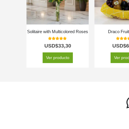
Solitaire with Multicolored Roses
Draco Frui
5.00
out of 5
5.00
ou
USD$
33,30
USD$
6
Ver producto
Ver pro