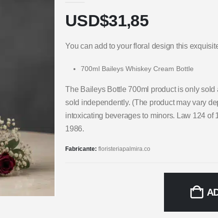
USD$
31,85
You can add to your floral design this exquisit
700ml Baileys Whiskey Cream Bottle
The Baileys Bottle 700ml product is only sold 
sold independently. (The product may vary depe
intoxicating beverages to minors. Law 124 of 
1986.
Fabricante:
floristeriapalmira.co
A