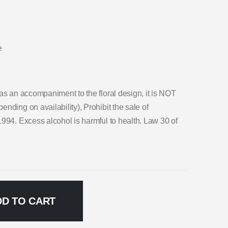
e
as an accompaniment to the floral design, it is NOT
nding on availability), Prohibit the sale of
1994. Excess alcohol is harmful to health. Law 30 of
DD TO CART