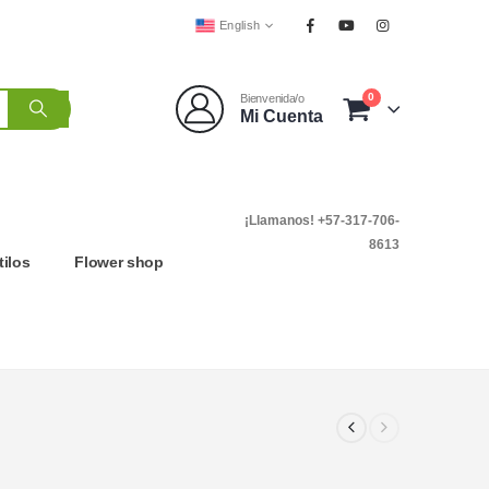
English
0
Bienvenida/o
Mi Cuenta
¡Llamanos! +57-317-706-
8613
tilos
Flower shop