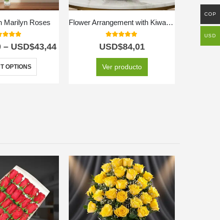
COP
th Marilyn Roses
Flower Arrangement with Kiwano Fruits
USD
0
out of 5
5.00
out of 5
0
–
USD$
43,44
USD$
84,01
U
Ver producto
T OPTIONS