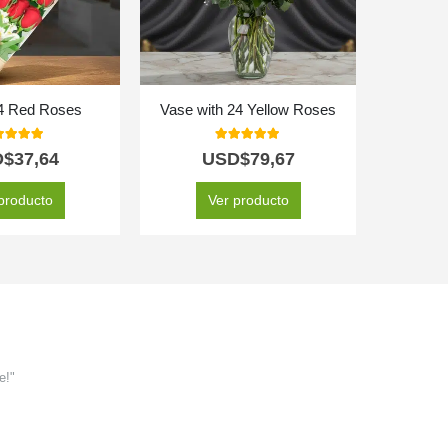
24 Red Roses
Vase with 24 Yellow Roses
Lone
0
out of 5
5.00
out of 5
D$
37,64
USD$
79,67
producto
Ver producto
e!"