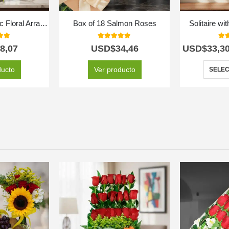
Untouchable Exotic Floral Arrangement
Box of 18 Salmon Roses
Solitaire wi
 of 5
5.00
out of 5
5.0
8,07
USD$
34,46
USD$
33,3
ducto
Ver producto
SELEC