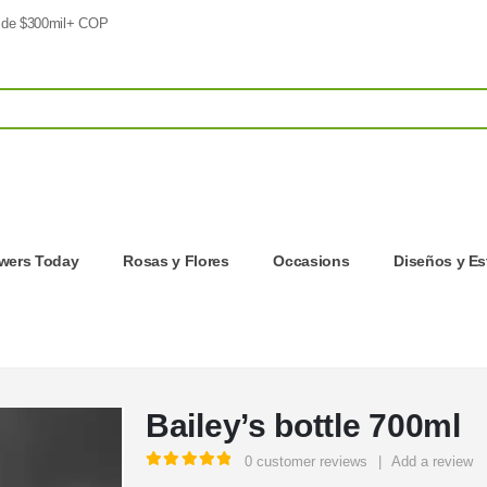
 de $300mil+ COP
owers Today
Rosas y Flores
Occasions
Diseños y Es
Bailey’s bottle 700ml
0
customer reviews
|
Add a review
5.00
out of 5