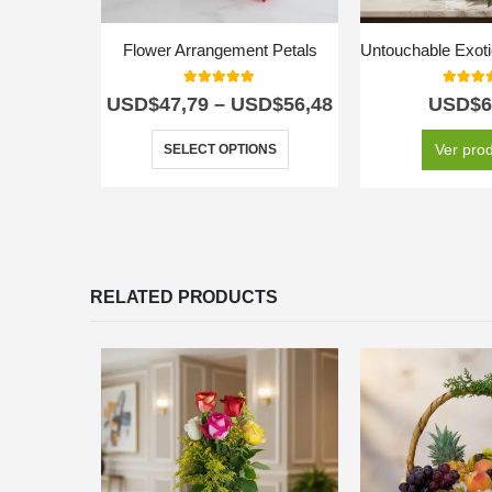
Flower Arrangement Petals
5.00
out of 5
5.00
out
USD$
47,79
–
USD$
56,48
USD$
6
Ver pro
SELECT OPTIONS
RELATED PRODUCTS