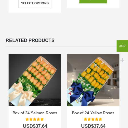
SELECT OPTIONS
RELATED PRODUCTS
USD
Box of 24 Salmon Roses
Box of 24 Yellow Roses
5.00
out of 5
5.00
out of 5
USD$
37,64
USD$
37,64