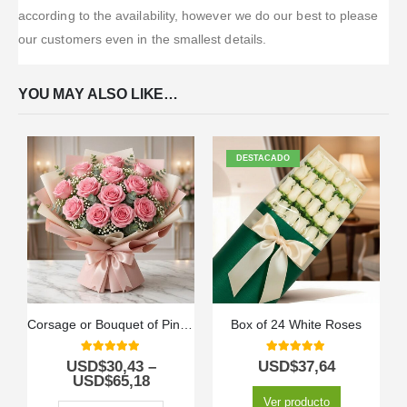
according to the availability, however we do our best to please
our customers even in the smallest details.
YOU MAY ALSO LIKE…
DESTACADO
Corsage or Bouquet of Pink Roses
Box of 24 White Roses
5.00
out of 5
5.00
out of 5
USD$
30,43
–
USD$
37,64
USD$
65,18
Ver producto