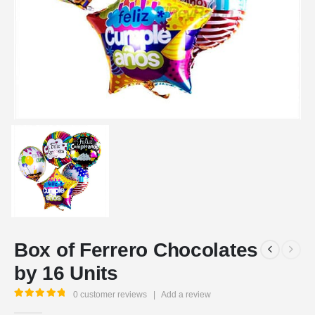
Box of Ferrero Chocolates
by 16 Units
0
customer reviews
|
Add a review
5.00
out of 5