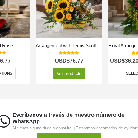
d Rose
Arrangement with Temis Sunflowers
 of 5
5.00
out of 5
5.0
6,77
USD$
76,77
USD$
36,2
Ver producto
PTIONS
SELEC
Escríbenos a través de nuestro número de
WhatsApp
Si tienes alguna duda o consulta. ¡Estaremos encantados de ayudart