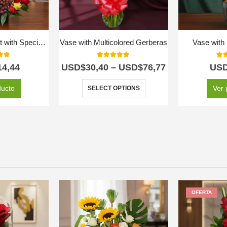
Floral Arrangement with Special Fruits
Vase with Multicolored Gerberas
Vase with
 of 5
5.00
out of 5
5.0
14,44
USD$
30,40
–
USD$
76,77
US
ducto
Ver 
SELECT OPTIONS
OFERTA