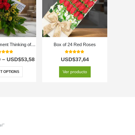
Floral Arrangement Thinking of You
Box of 24 Red Roses
0
out of 5
5.00
out of 5
0
–
USD$
53,58
USD$
37,64
USD$
7
Ver producto
T OPTIONS
e!"