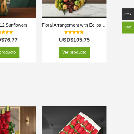
COP
 12 Sunflowers
Floral Arrangement with Eclipse Fruits
Al
USD
0
out of 5
5.00
out of 5
D$
76,77
USD$
105,75
USD$
55
producto
Ver producto
SE
-36%