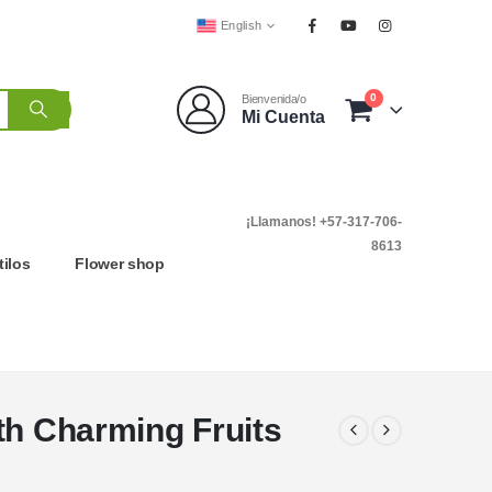
English
0
Bienvenida/o
Mi Cuenta
¡Llamanos! +57-317-706-
8613
tilos
Flower shop
th Charming Fruits