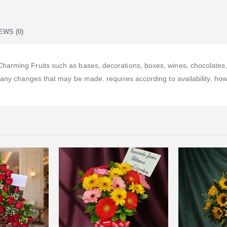
EWS (0)
arming Fruits such as bases, decorations, boxes, wines, chocolates, b
o any changes that may be made. requires according to availability, ho