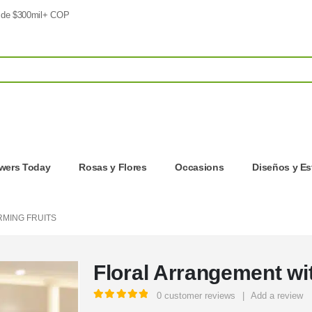
 de $300mil+ COP
owers Today
Rosas y Flores
Occasions
Diseños y Es
MING FRUITS
Floral Arrangement wi
0
customer reviews
|
Add a review
5.00
out of 5