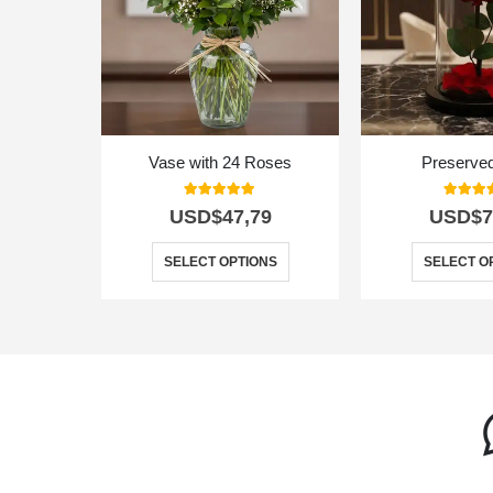
Vase with 24 Roses
Preserve
5.00
out of 5
5.00
out
USD$
47,79
USD$
7
SELECT OPTIONS
SELECT O