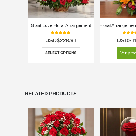
Giant Love Floral Arrangement
5.00
out of 5
5.00
out
USD$
228,91
USD$
1
Ver pro
SELECT OPTIONS
RELATED PRODUCTS