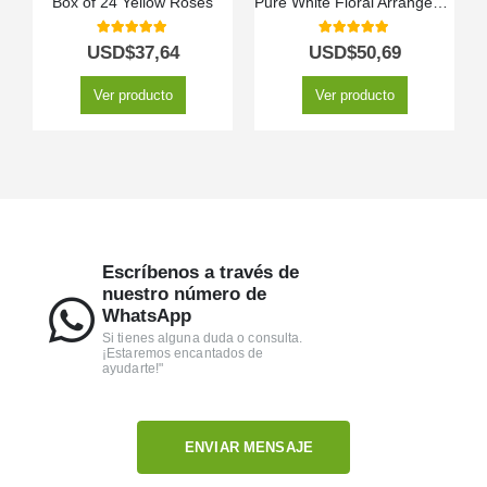
Box of 24 Yellow Roses
Pure White Floral Arrangement
5.00
out of 5
5.00
out of 5
USD$
37,64
USD$
50,69
Ver producto
Ver producto
Escríbenos a través de
nuestro número de
WhatsApp
Si tienes alguna duda o consulta.
¡Estaremos encantados de
ayudarte!"
ENVIAR MENSAJE