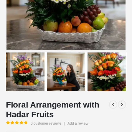
Floral Arrangement with
Hadar Fruits
0
customer reviews
|
Add a review
5.00
out of 5