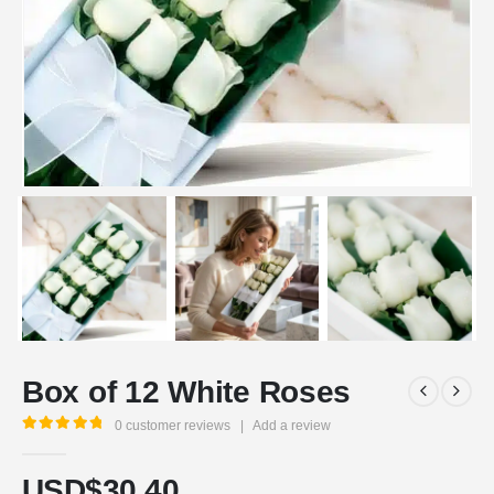
Box of 12 White Roses
0
customer reviews
|
Add a review
5.00
out of 5
USD$
30,40