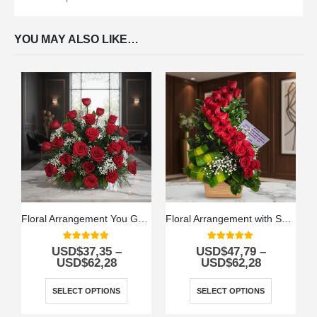
YOU MAY ALSO LIKE…
Floral Arrangement You Got Me Crazy
Floral Arrangement with Spiral Roses
5.00
out of 5
5.00
out of 5
USD$
37,35
–
USD$
47,79
–
USD$
62,28
USD$
62,28
SELECT OPTIONS
SELECT OPTIONS