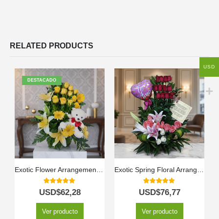
RELATED PRODUCTS
USD
DESTACADO
Exotic Flower Arrangement Amaretto
Exotic Spring Floral Arrangement
5.00
out of 5
5.00
out of 5
USD$
62,28
USD$
76,77
Ver producto
Ver producto