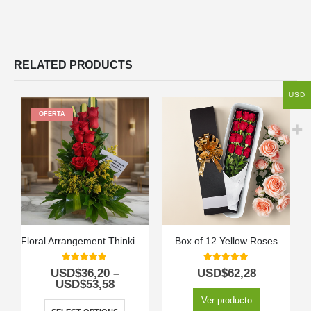
RELATED PRODUCTS
USD
OFERTA
Floral Arrangement Thinking of You
Box of 12 Yellow Roses
5.00
out of 5
5.00
out of 5
USD$
36,20
–
USD$
62,28
USD$
53,58
Ver producto