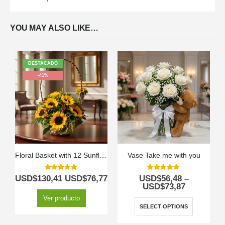
YOU MAY ALSO LIKE…
DESTACADO
-41%
Floral Basket with 12 Sunflowers
Vase Take me with you
5.00
out of 5
5.00
out of 5
USD$
130,41
USD$
76,77
USD$
56,48
–
USD$
73,87
Ver producto
SELECT OPTIONS