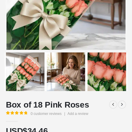
Box of 18 Pink Roses
0
customer reviews
|
Add a review
5.00
out of 5
USD$
34,46