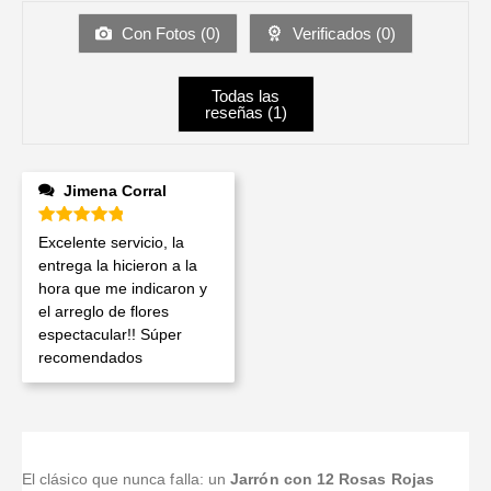
Con Fotos (
0
)
Verificados (
0
)
Todas las
reseñas (
1
)
Jimena Corral
Valorado en
5
de 5
Excelente servicio, la
entrega la hicieron a la
hora que me indicaron y
el arreglo de flores
espectacular!! Súper
recomendados
El clásico que nunca falla: un
Jarrón con 12 Rosas Rojas