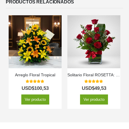
PRODUCTOS RELACIONADOS
Arreglo Floral Tropical
Solitario Floral ROSETTA: Un Clásico de Seis Rosas Rojas 🌹
5.00
out of 5
5.00
out of 5
USD$
100,53
USD$
49,53
Ver producto
Ver producto