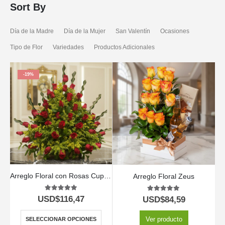
Sort By
Día de la Madre
Día de la Mujer
San Valentín
Ocasiones
Tipo de Flor
Variedades
Productos Adicionales
-19%
Arreglo Floral con Rosas Cupido
Arreglo Floral Zeus
5.00
out of 5
5.00
out of 5
USD$
116,47
USD$
84,59
Ver producto
SELECCIONAR OPCIONES