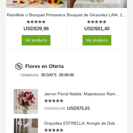
Ramillete o Bouquet Primavera
Bouquet de Girasoles LAIA: 10 Flores Radiantes y Frescas ⚜️
5.00
out of 5
5.00
out of 5
USD$
39,96
USD$
81,40
Ver producto
Ver producto
Flores en Oferta
00
DAYS
00
:
00
:
00
TENIMA EN:
Jarron Floral Nabila: Majestuoso Ramo de 24 Rosas y Lirios Rosados ⚜️
5.00
out of 5
USD$
75,03
USD$
113,28
Orquídea ESTRELLA: Arreglo de Doble Vara con Chocolates ✨