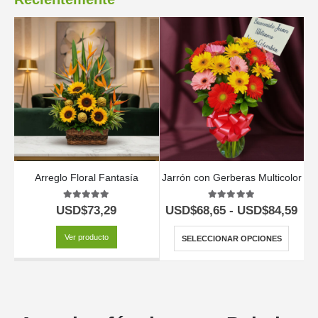
Arreglo Floral Fantasía
Jarrón con Gerberas Multicolor
5.00
out of 5
5.00
out of 5
USD$
73,29
USD$
68,65
-
USD$
84,59
Ver producto
SELECCIONAR OPCIONES