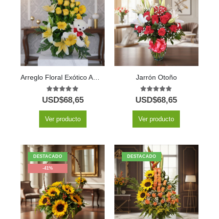
Arreglo Floral Exótico Amaretto
Jarrón Otoño
5.00
out of 5
5.00
out of 5
USD$
68,65
USD$
68,65
Ver producto
Ver producto
DESTACADO
DESTACADO
-41%