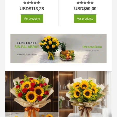
5.00
out of 5
5.00
out of 5
USD$
113,28
USD$
59,09
Ver producto
Ver producto
EXPRESATE
SIN PALABRAS
Personalízalo
* COMO QUIERAS
DISEÑOS MODERNOS