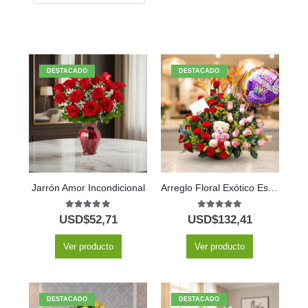
DESTACADO
DESTACADO
Jarrón Amor Incondicional
Arreglo Floral Exótico Especial
5.00
out of 5
5.00
out of 5
USD$
52,71
USD$
132,41
Ver producto
Ver producto
DESTACADO
DESTACADO