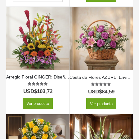
Arreglo Floral GINGER: Diseño Exótico con Orquídea Hawaiana 🌿
Cesta de Flores AZURE: Envía Rosas y Lirios Primaverales a Domicilio 💐
5.00
out of 5
5.00
out of 5
USD$
103,72
USD$
84,59
Ver producto
Ver producto