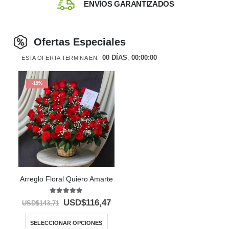
ENVÍOS GARANTIZADOS
Ofertas Especiales
00
DÍAS
00
:
00
:
00
ESTA OFERTA TERMINA EN:
-19%
Arreglo Floral Quiero Amarte
5.00
out of 5
USD$
116,47
USD$
143,71
SELECCIONAR OPCIONES