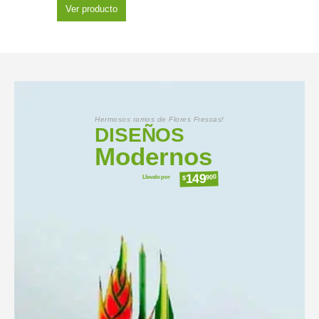
Ver producto
Hermosos ramos de Flores Frescas!
DISEÑOS
Modernos
149
Llevalo por
900
$