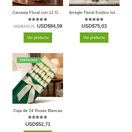
Canasta Floral con 12 Girasoles
Arreglo Floral Exótico Intocable
5.00
out of 5
5.00
out of 5
USD$
84,59
USD$
75,03
USD$
143,71
Ver producto
Ver producto
DESTACADO
Caja de 24 Rosas Blancas
5.00
out of 5
USD$
52,71