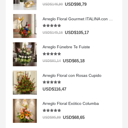
5.00
out of 5
USD$
98,79
USD$
146,90
Arreglo Floral Gourmet ITALINA con Vino y Frutas Exóticas 🍷
5.00
out of 5
USD$
105,17
USD$
145,16
Arreglo Fúnebre Te Fuiste
5.00
out of 5
USD$
65,18
USD$
81,14
Arreglo Floral con Rosas Cupido
5.00
out of 5
USD$
116,47
Arreglo Floral Exótico Columba
5.00
out of 5
USD$
68,65
USD$
95,89