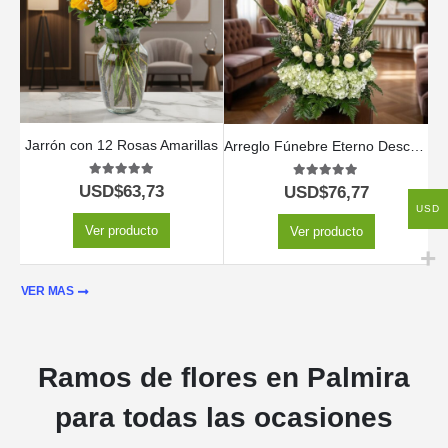
Jarrón con 12 Rosas Amarillas
Arreglo Fúnebre Eterno Descanso
5.00
out of 5
5.00
out of 5
USD$
63,73
USD$
76,77
USD
Ver producto
Ver producto
VER MAS
Ramos de flores en Palmira
para todas las ocasiones