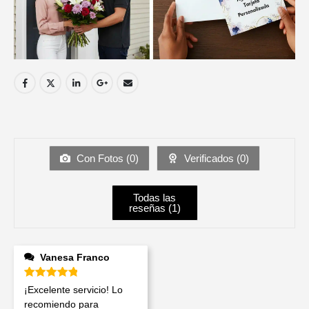
Con Fotos (
0
)
Verificados (
0
)
Todas las
reseñas (
1
)
Vanesa Franco
Valorado en
5
de 5
¡Excelente servicio! Lo
recomiendo para