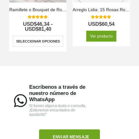
Ramillete o Bouquet de Rosas Rosadas
Arreglo Lidia: 15 Rosas Rojas Premium en Balde Rústico 🌹
5.00
out of 5
5.00
out of 5
USD$
46,34
-
USD$
60,54
USD$
81,40
Ver producto
SELECCIONAR OPCIONES
Escríbenos a través de
nuestro número de
WhatsApp
Si tienes alguna duda o consulta.
¡Estaremos encantados de
ayudarte!"
ENVIAR MENSAJE