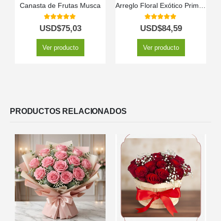
Canasta de Frutas Musca
Arreglo Floral Exótico Primaveral
5.00
out of 5
5.00
out of 5
USD$
75,03
USD$
84,59
Ver producto
Ver producto
PRODUCTOS RELACIONADOS