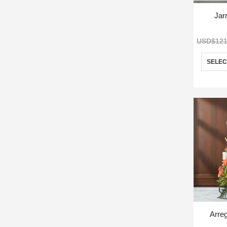
Jar
USD$
121
SELEC
Arreg