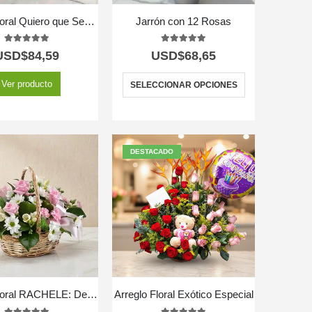
Arreglo Floral Quiero que Sepas
Jarrón con 12 Rosas
5.00
out of 5
5.00
out of 5
USD$
84,59
USD$
68,65
Ver producto
SELECCIONAR OPCIONES
DESTACADO
Arreglo Floral RACHELE: Delicada Cesta con 12 Rosas Rosadas y Flores de Temporada 🕊️
Arreglo Floral Exótico Especial