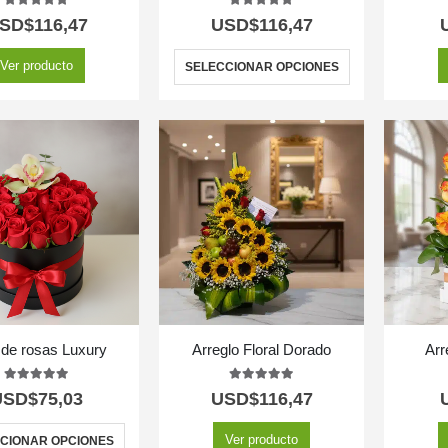
5.00
out of 5
5.00
out of 5
SD$
116,47
USD$
116,47
Ver producto
SELECCIONAR OPCIONES
 de rosas Luxury
Arreglo Floral Dorado
Arr
5.00
out of 5
5.00
out of 5
USD$
75,03
USD$
116,47
Ver producto
CIONAR OPCIONES