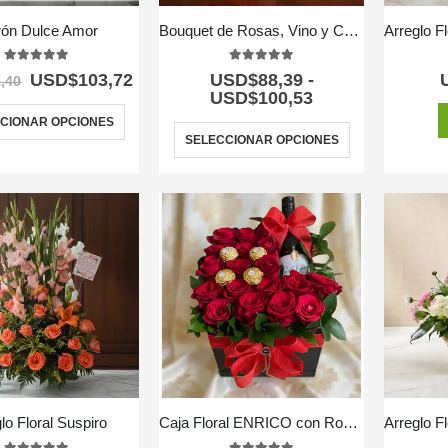
rón Dulce Amor
Bouquet de Rosas, Vino y Chocolates
5.00
out of 5
5.00
out of 5
USD$
103,72
USD$
88,39
-
,40
USD$
100,53
CIONAR OPCIONES
SELECCIONAR OPCIONES
lo Floral Suspiro
Caja Floral ENRICO con Rosas, Vino y Chocolates 🍷