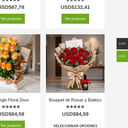
5.00
out of 5
5.00
out of 5
USD$
87,78
USD$
132,41
Ver producto
Ver producto
COP
USD
eglo Floral Zeus
Bouquet de Rosas y Baileys
5.00
out of 5
5.00
out of 5
USD$
84,59
USD$
84,59
Ver producto
SELECCIONAR OPCIONES