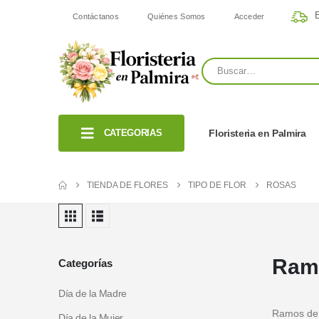
E
Contáctanos
Quiénes Somos
Acceder
CATEGORIAS
Floristeria en Palmira
TIENDA DE FLORES
TIPO DE FLOR
ROSAS
Ramo
Categorías
Día de la Madre
Ramos de R
Día de la Mujer