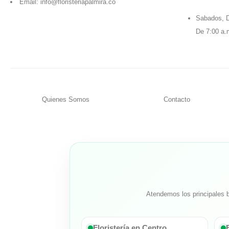
Email:
info@floristeriapalmira.co
Sabados, D
De 7:00 a.
Quienes Somos
Contacto
Atendemos los principales b
Floristería en Centro