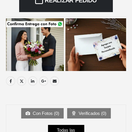
REALIZAR PEDIDO
Con Fotos (
0
)
Verificados (
0
)
Todas las