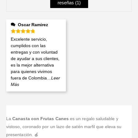
reseñas (
1
)
Oscar Ramirez
Valorado en
5
de 5
Excelente servicio,
cumplidos con las
entregas y con voluntad
de ayudar a sus clientes,
es la mejor alternativa
para quienes vivimos
fuera de Colombia
...Leer
Más
La
Canasta con Frutas Canes
es un regalo saludable y
vistoso, coronado por un lazo de satén marfil que eleva su
presentación. 🍎