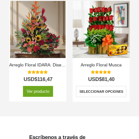
Arreglo Floral IDARA: Diseño Exclusivo con Rosas y Flores Exóticas ⚜️
Arreglo Floral Musca
5.00
out of 5
5.00
out of 5
USD$
116,47
USD$
81,40
Ver producto
SELECCIONAR OPCIONES
Escríbenos a través de