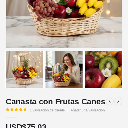
Canasta con Frutas Canes
1
valoración de cliente
|
Añadir una valoración
5.00
out of 5
USD$
75,03