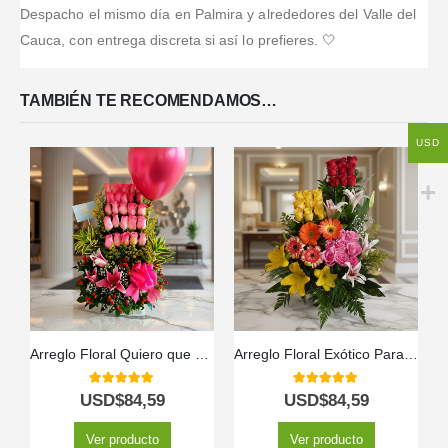
Despacho el mismo día en Palmira y alrededores del Valle del
Cauca, con entrega discreta si así lo prefieres. 🤍
TAMBIÉN TE RECOMENDAMOS…
USD
Arreglo Floral Quiero que Sepas
Arreglo Floral Exótico Paraíso
5.00
out of 5
5.00
out of 5
USD$
84,59
USD$
84,59
Ver producto
Ver producto