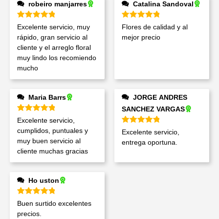
robeiro manjarres
Catalina Sandoval
Valorado en
5
de 5
Valorado en
5
de 5
Excelente servicio, muy
Flores de calidad y al
rápido, gran servicio al
mejor precio
cliente y el arreglo floral
muy lindo los recomiendo
mucho
Maria Barrs
JORGE ANDRES
SANCHEZ VARGAS
Valorado en
5
de 5
Excelente servicio,
Valorado en
5
de 5
cumplidos, puntuales y
Excelente servicio,
muy buen servicio al
entrega oportuna.
cliente muchas gracias
Ho uston
Valorado en
5
de 5
Buen surtido excelentes
precios.