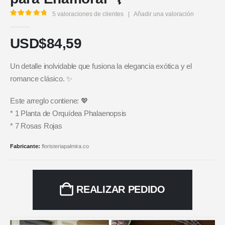
5
valoraciones de clientes
|
Añadir una valoración
5.00
out of 5
USD$
84,59
Un detalle inolvidable que fusiona la elegancia exótica y el
romance clásico. ✨
Este arreglo contiene: 💖
* 1 Planta de Orquídea Phalaenopsis
* 7 Rosas Rojas
Fabricante:
floristeriapalmira.co
REALIZAR PEDIDO