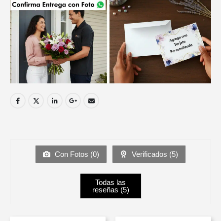
Con Fotos (
0
)
Verificados (
5
)
Todas las
reseñas (
5
)