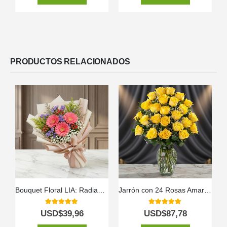
PRODUCTOS RELACIONADOS
Bouquet Floral LIA: Radiante Ramo de Gerberas Amarillas para Regalar ✨
Jarrón con 24 Rosas Amarillas
5.00
out of 5
5.00
out of 5
USD$
39,96
USD$
87,78