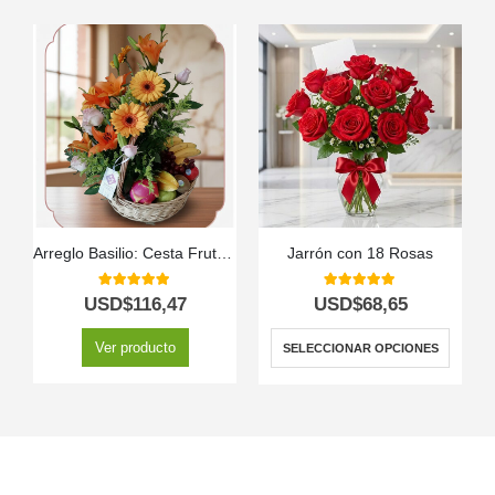
Arreglo Basilio: Cesta Frutal con Delicadas Rosas y Lirios 🌿
Jarrón con 18 Rosas
5.00
out of 5
5.00
out of 5
USD$
116,47
USD$
68,65
Ver producto
SELECCIONAR OPCIONES