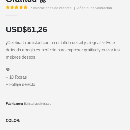
7
valoraciones de clientes
|
Añadir una valoración
5.00
out of 5
USD$
51,26
¡Celebra la amistad con un estallido de sol y alegría! ✨ Este
delicado arreglo es perfecto para expresar gratitud y enviar tus
mejores deseos.
💖
– 18 Rosas
– Follaje selecto
Fabricante:
floristeriapalmira.co
COLOR