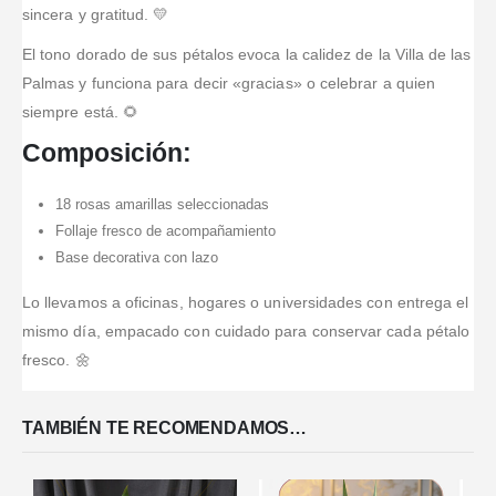
facilidad de
su gestión es
muy bien ante
Se los
sincera y gratitud. 💛
producto que
medios de
ágil, ofrecen
mi gente con
recomiendo!!!
escogì y que
pago
opciones muy
el envío de
El tono dorado de sus pétalos evoca la calidez de la Villa de las
causò una
económicas.
hoy,
Palmas y funciona para decir «gracias» o celebrar a quien
enorme
agradezco su
siempre está. 🌻
emociòn al
atención,
ser
calidad,
Composición:
entregado.
amabilidad y
cumplimiento,
18 rosas amarillas seleccionadas
es por ello
Follaje fresco de acompañamiento
que los
Base decorativa con lazo
...Leer Más
Lo llevamos a oficinas, hogares o universidades con entrega el
mismo día, empacado con cuidado para conservar cada pétalo
fresco. 🌼
TAMBIÉN TE RECOMENDAMOS…