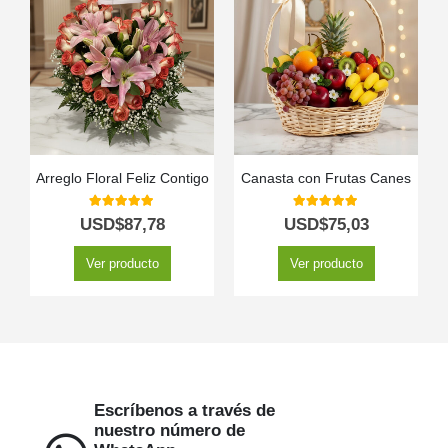
Arreglo Floral Feliz Contigo
Canasta con Frutas Canes
5.00
out of 5
5.00
out of 5
USD$
87,78
USD$
75,03
Ver producto
Ver producto
Escríbenos a través de
nuestro número de