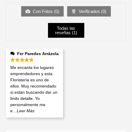
Con Fotos (
0
)
Verificados (
0
)
Todas las
reseñas (
1
)
Fer Paredes Arrázola
Valorado en
5
de 5
Me encanta los lugares
emprendedores y esta
Floristería es uno de
ellos. Muy recomendado
si están buscando dar un
lindo detalle. Yo
personalmente me
e
...Leer Más