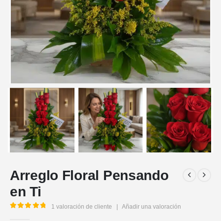
Arreglo Floral Pensando
en Ti
1
valoración de cliente
|
Añadir una valoración
5.00
out of 5