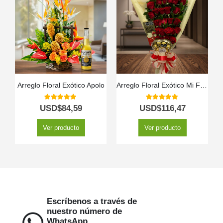
Arreglo Floral Exótico Apolo
Arreglo Floral Exótico Mi Flechazo
5.00
out of 5
5.00
out of 5
USD$
84,59
USD$
116,47
Ver producto
Ver producto
Escríbenos a través de
nuestro número de
WhatsApp