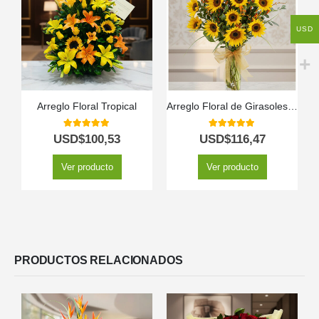
USD
Arreglo Floral Tropical
Arreglo Floral de Girasoles LENU: Un Gesto Radiante de Amor y Gratitud 🌻
5.00
out of 5
5.00
out of 5
USD$
100,53
USD$
116,47
Ver producto
Ver producto
PRODUCTOS RELACIONADOS