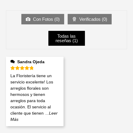
Con Fotos (
0
)
Verificados (
0
)
Todas las
reseñas (
1
)
Sandra Ojeda
Valorado en
5
de 5
La Floristería tiene un
servicio excelente! Los
arreglos florales son
hermosos y tienen
arreglos para toda
ocasión. El servicio al
cliente que tienen
...Leer
Más