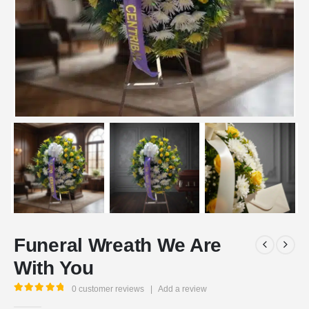
Funeral Wreath We Are
With You
0
customer reviews
|
Add a review
5.00
out of 5