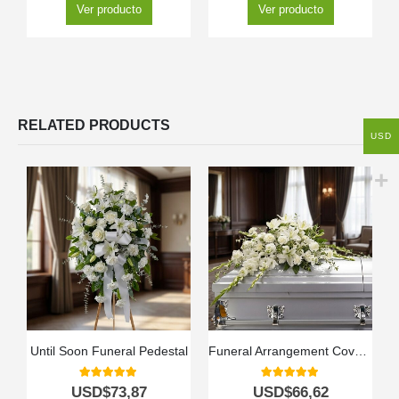
Ver producto
Ver producto
RELATED PRODUCTS
USD
Until Soon Funeral Pedestal
Funeral Arrangement Covers Assumption Box
5.00
out of 5
5.00
out of 5
USD$
73,87
USD$
66,62