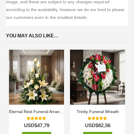
image, and these are subject to any changes required
according to the availability, however we do our best to please
our customers even in the smallest details.
YOU MAY ALSO LIKE…
Eternal Rest Funeral Arrangement
Trinity Funeral Wreath
5.00
out of 5
5.00
out of 5
USD$
47,79
USD$
82,56