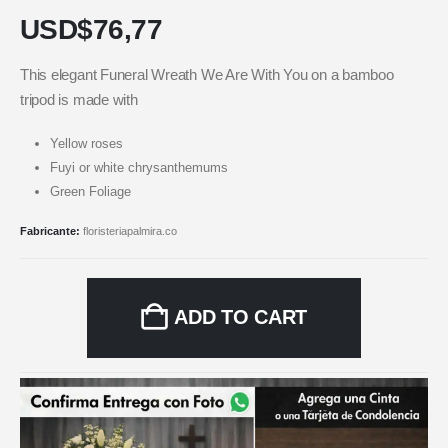
USD$
76,77
This elegant Funeral Wreath We Are With You on a bamboo
tripod is made with
Yellow roses
Fuyi or white chrysanthemums
Green Foliage
Fabricante:
floristeriapalmira.co
ADD TO CART