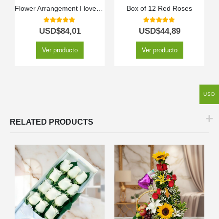
Flower Arrangement I love you
Box of 12 Red Roses
5.00
out of 5
5.00
out of 5
USD$
84,01
USD$
44,89
Ver producto
Ver producto
USD
RELATED PRODUCTS