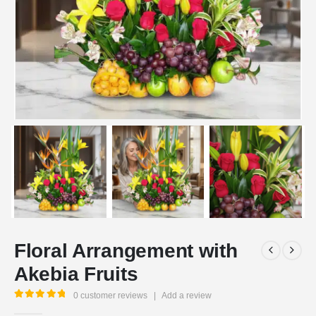
Floral Arrangement with
Akebia Fruits
0
customer reviews
|
Add a review
5.00
out of 5