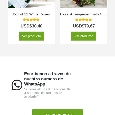
Box of 12 White Roses
Floral Arrangement with Capella Fruits
5.00
out of 5
5.00
out of 5
USD$
30,40
USD$
79,67
Ver producto
Ver producto
Escríbenos a través de
nuestro número de
WhatsApp
Si tienes alguna duda o consulta.
¡Estaremos encantados de
ayudarte!"